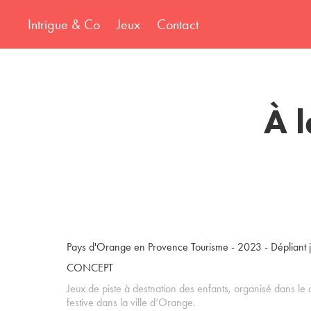
Intrigue & Co
Jeux
Contact
À 
Pays d'Orange en Provence Tourisme - 2023 - Dépliant 
CONCEPT
Jeux de piste à destnation des enfants, organisé dans le
festive dans la ville d’Orange.