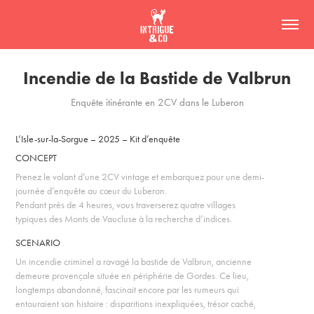
Incendie de la Bastide de Valbrun
Enquête itinérante en 2CV dans le Luberon
L’Isle-sur-la-Sorgue – 2025 – Kit d’enquête
CONCEPT
Prenez le volant d’une 2CV vintage et embarquez pour une demi-
journée d’enquête au cœur du Luberon.
Pendant près de 4 heures, vous traverserez quatre villages
typiques des Monts de Vaucluse à la recherche d’indices.
SCENARIO
Un incendie criminel a ravagé la bastide de Valbrun, ancienne
demeure provençale située en périphérie de Gordes. Ce lieu,
longtemps abandonné, fascinait encore par les rumeurs qui
entouraient son histoire : disparitions inexpliquées, trésor caché,