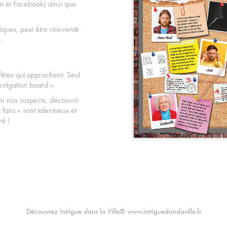
m et Facebook) ainsi que
iques, peut être réinventé
.
 fêtes qui approchent. Seul
stigation board ».
n nos suspects, découvrir
fans » sont talentueux et
vé !
Découvrez Intrigue dans la Ville® www.intriguedanslaville.fr